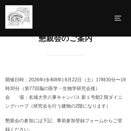
コ
ン
サイド
テ
ン
懇親会のご案内
ツ
へ
ス
キ
ッ
プ
開催日時：2026年(令和8年) 8月22日（土）17時30分〜19
時30分（第77回脳の医学・生物学研究会後）
会 場：名城大学八事キャンパス 新１号館2 階ダイニ
ングハーブ（研究会を行う建物の2階になります）
懇親会の参加には下記、事前参加登録フォームからご登
録ください。