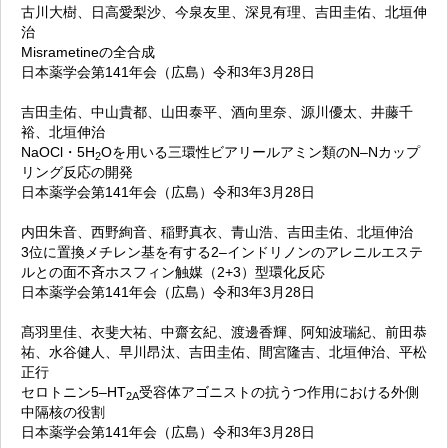
古川大樹、日高愛梨沙、今泉友里、深見有理、吉田圭佑、北垣伸
治
Misrametineの全合成
日本薬学会第141年会（広島）令和3年3月28日
吉田圭佑、中山貴都、山田泰平、酒向里奈、源川優太、井藤千
裕、北垣伸治
NaOCl・5H
Oを用いる三環性ビアリールアミン類のN–Nカップ
2
リング反応の開発
日本薬学会第141年会（広島）令和3年3月28日
内田朱音、西野絢音、稲野真衣、青山浩、吉田圭佑、北垣伸治
3位に置換メチレン基を有する2–インドリノンのアレニルエステ
ルとの面不斉ホスフィン触媒（2+3）型環化反応
日本薬学会第141年会（広島）令和3年3月28日
髙羽里佳、衣斐大祐、中齋玄紀、渡邊香輝、阿知波瑞紀、前田恭
祐、水谷健人、早川昂汰、吉田圭佑、間宮隆吉、北垣伸治、平松
正行
セロトニン5–HT
受容体アゴニストの抗うつ作用における外側
2A
中隔核の役割
日本薬学会第141年会（広島）令和3年3月28日