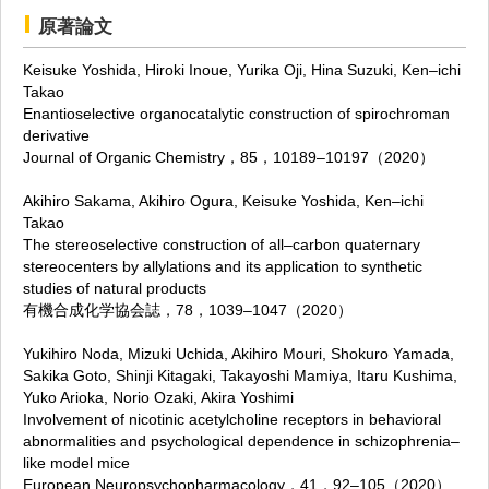
原著論文
Keisuke Yoshida, Hiroki Inoue, Yurika Oji, Hina Suzuki, Ken–ichi
Takao
Enantioselective organocatalytic construction of spirochroman
derivative
Journal of Organic Chemistry，85，10189–10197（2020）
Akihiro Sakama, Akihiro Ogura, Keisuke Yoshida, Ken–ichi
Takao
The stereoselective construction of all–carbon quaternary
stereocenters by allylations and its application to synthetic
studies of natural products
有機合成化学協会誌，78，1039–1047（2020）
Yukihiro Noda, Mizuki Uchida, Akihiro Mouri, Shokuro Yamada,
Sakika Goto, Shinji Kitagaki, Takayoshi Mamiya, Itaru Kushima,
Yuko Arioka, Norio Ozaki, Akira Yoshimi
Involvement of nicotinic acetylcholine receptors in behavioral
abnormalities and psychological dependence in schizophrenia–
like model mice
European Neuropsychopharmacology，41，92–105（2020）