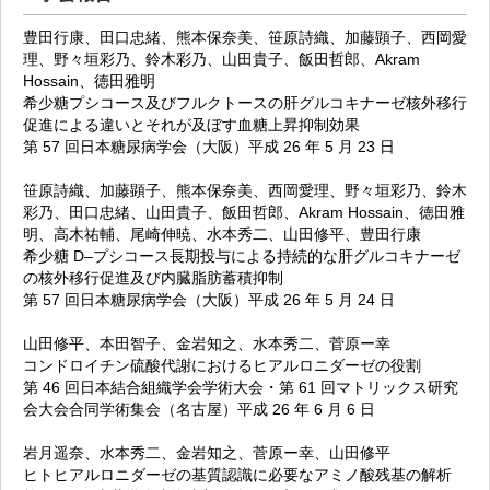
豊田行康、田口忠緒、熊本保奈美、笹原詩織、加藤顕子、西岡愛
理、野々垣彩乃、鈴木彩乃、山田貴子、飯田哲郎、Akram
Hossain、徳田雅明
希少糖プシコース及びフルクトースの肝グルコキナーゼ核外移行
促進による違いとそれが及ぼす血糖上昇抑制効果
第 57 回日本糖尿病学会（大阪）平成 26 年 5 月 23 日
笹原詩織、加藤顕子、熊本保奈美、西岡愛理、野々垣彩乃、鈴木
彩乃、田口忠緒、山田貴子、飯田哲郎、Akram Hossain、徳田雅
明、高木祐輔、尾崎伸暁、水本秀二、山田修平、豊田行康
希少糖 D–プシコース長期投与による持続的な肝グルコキナーゼ
の核外移行促進及び内臓脂肪蓄積抑制
第 57 回日本糖尿病学会（大阪）平成 26 年 5 月 24 日
山田修平、本田智子、金岩知之、水本秀二、菅原ー幸
コンドロイチン硫酸代謝におけるヒアルロニダーゼの役割
第 46 回日本結合組織学会学術大会・第 61 回マトリックス研究
会大会合同学術集会（名古屋）平成 26 年 6 月 6 日
岩月遥奈、水本秀二、金岩知之、菅原ー幸、山田修平
ヒトヒアルロニダーゼの基質認識に必要なアミノ酸残基の解析