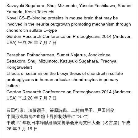
Kazuyuki Sugahara, Shuji Mizumoto, Yusuke Yoshikawa, Shuhei
Yamada, Kosei Takeuchi
Novel CS–E–binding proteins in mouse brain that may be
involved in the neurite outgrowth promoting mechanism through
chondroitin sulfate E–type
Gordon Research Conference on Proteoglycans 2014 (Andover,
USA) 平成 26 年 7 月 7 日
Peraphan Pothacharoen, Sumet Najarus, Jongkolnee
Settakorn, Shuji Mizumoto, Kazuyuki Sugahara, Prachya
Kongtawelert
Effects of sesamin on the biosynthesis of chondroitin sulfate
proteoglycans in human articular chondrocytes in primary
culture
Gordon Research Conference on Proteoglycans 2014 (Andover,
USA) 平成 26 年 7 月 7 日
豊田行康、加藤顕子、笹原詩織、二村由里子、戸田州俊
半固形流動食の血糖上昇抑制効果について
平成 27 年度日本静脈経腸栄養学会東海支部大会（名古屋）平成
26 年 7 月 19 日