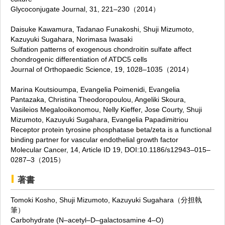
Glycoconjugate Journal, 31, 221–230（2014）
Daisuke Kawamura, Tadanao Funakoshi, Shuji Mizumoto,
Kazuyuki Sugahara, Norimasa Iwasaki
Sulfation patterns of exogenous chondroitin sulfate affect
chondrogenic differentiation of ATDC5 cells
Journal of Orthopaedic Science, 19, 1028–1035（2014）
Marina Koutsioumpa, Evangelia Poimenidi, Evangelia
Pantazaka, Christina Theodoropoulou, Angeliki Skoura,
Vasileios Megalooikonomou, Nelly Kieffer, Jose Courty, Shuji
Mizumoto, Kazuyuki Sugahara, Evangelia Papadimitriou
Receptor protein tyrosine phosphatase beta/zeta is a functional
binding partner for vascular endothelial growth factor
Molecular Cancer, 14, Article ID 19, DOI:10.1186/s12943–015–
0287–3（2015）
著書
Tomoki Kosho, Shuji Mizumoto, Kazuyuki Sugahara（分担執
筆）
Carbohydrate (N–acetyl–D–galactosamine 4–O)