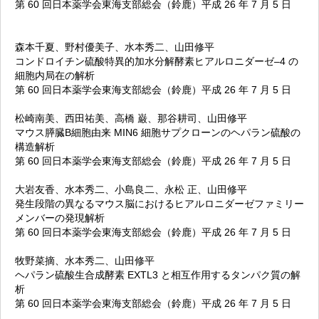
第 60 回日本薬学会東海支部総会（鈴鹿）平成 26 年 7 月 5 日
森本千夏、野村優美子、水本秀二、山田修平
コンドロイチン硫酸特異的加水分解酵素ヒアルロニダーゼ–4 の
細胞内局在の解析
第 60 回日本薬学会東海支部総会（鈴鹿）平成 26 年 7 月 5 日
松崎南美、西田祐美、高橋 巌、那谷耕司、山田修平
マウス膵臓B細胞由来 MIN6 細胞サプクローンのヘパラン硫酸の
構造解析
第 60 回日本薬学会東海支部総会（鈴鹿）平成 26 年 7 月 5 日
大岩友香、水本秀二、小島良二、永松 正、山田修平
発生段階の異なるマウス脳におけるヒアルロニダーゼファミリー
メンバーの発現解析
第 60 回日本薬学会東海支部総会（鈴鹿）平成 26 年 7 月 5 日
牧野菜摘、水本秀二、山田修平
ヘパラン硫酸生合成酵素 EXTL3 と相互作用するタンパク質の解
析
第 60 回日本薬学会東海支部総会（鈴鹿）平成 26 年 7 月 5 日