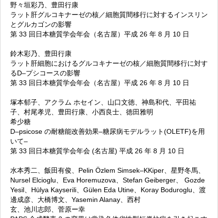
野々垣彩乃、豊田行康
ラット肝グルコキナーゼの核／細胞質間移行に対するインスリン
とグルカゴンの影響
第 33 回日本糖質学会年会（名古屋）平成 26 年 8 月 10 日
鈴木彩乃、豊田行康
ラット肝細胞におけるグルコキナーゼの核／細胞質間移行に対す
るD–プシコースの影響
第 33 回日本糖質学会年会（名古屋）平成 26 年 8 月 10 日
塚本郁子、アクラム ホセイン、山口文徳、神島和代、平田祐
子、村尾孝児、豊田行康、小西良士、徳田雅明
希少糖
D–psicose の耐糖能改善効果–糖尿病モデルラット(OLETF)を用
いて–
第 33 回日本糖質学会年会 (名古屋) 平成 26 年 8 月 10 日
水本秀二、飯田有俊、Pelin Özlem Simsek–KKiper、星野冬馬、
Nursel Elcioglu、Eva Horemuzova、Stefan Geiberger、 Gozde
Yesil、Hülya Kayserili、Gülen Eda Utine、Koray Boduroglu、渡
邊成彦、大橋博文、Yasemin Alanay、西村
玄、池川志郎、菅原ー幸