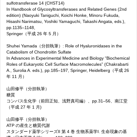
sulfotransferase 14 (CHST14)
In Handbook of Glycosyltransferases and Related Genes (2nd
edition) (Naoyuki Taniguchi, Koichi Honke, Minoru Fukuda,
Hisashi Narimatsu, Yoshiki Yamaguchi, Takashi Angata, eds.),
pp.1135–1148,
Springer（平成 26 年 5 月）
Shuhei Yamada（分担執筆）: Role of Hyaluronidases in the
Catabolism of Chondroitin Sulfate
In Advances in Experimental Medicine and Biology “Biochemical
Roles of Eukaryotic Cell Surface Macromolecules” (Chakrabarti
A., Surolia A. eds.), pp.185–197, Springer, Heidelberg（平成 26
年 11 月）
山田修平（分担執筆）
糖質
コンパス生化学（前田正知、浅野真司編）、pp.31–56、南江堂
（平成 27 年 1 月)
山田修平（分担執筆）
ATP の産生と糖質代謝
スタンダード薬学シリーズII 第 4 巻 生物系薬学I. 生命現象の基