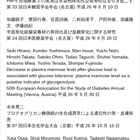
PAPS 合成酵素 2 の変異は常染色体劣性型短脊柱症を引き起こす
第 33 回日本糖質学会年会 (名古屋) 平成 26 年 8 月 10 日
加藤顕子、豊田行康、笹原詩織、二村由里子、戸田州俊、加藤隆
文、伊藤由紀
半固形化経腸栄養材の胃排出及び血糖変化に関する研究
第 24 回日本医療薬学会（名古屋）平成 26 年 9 月 28 日
Seiki Hirano, Kumiko Yoshimura, Mari Inoue, Yuichi Nishi,
Hiroshi Takata, Satoko Ohmi, Tadao Taguchi, Shuhei Yamada,
Ichitomo Miwa, Yoshio Terada, Shimpei Fujimoto
Decrease in plasma mannose level after glucose load is
associated with glucose tolerance: plasma mannose level as a
putative indicator of glycogenolysis
50th European Association for the Study of Diabetes Annual
Meeting (Vienna, Austria) 平成 26 年 9 月 30 日
水本秀二
プロテオグリカン糖側鎖の生合成異常による遺伝性の骨・皮膚疾
患
第 87 回日本生化学会大会（京都）平成 26 年 10 月 16 日
Yuka Oiwa, Shuji Mizumoto, Ryoji Kojima, Tadashi Nagamatsu,