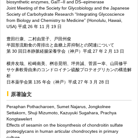
biosynthetic enzymes, GalT–II and DS–epimerase
Joint Meeting of the Society for Glycobiology and the Japanese
Society of Carbohydrate Research “Integrating Glycoscience
from Biology and Chemistry to Medicine” (Honolulu, Hawaii,
USA) 平成 26 年 11 月 19 日
豊田行康、二村由里子、戸田州俊
半固形流動食の胃排出と血糖上昇抑制との関連について
第 30 回日本静脈経腸栄養学会（神戸）平成 27 年 2 月 13 日
横井友哉、松崎南美、桝谷晃明、坪井誠、菅原ー幸、山田修平
サケ鼻軟骨由来のコンドロイチン硫酸プロテオグリカンの構造解
析
日本薬学会第 135 年会（神戸）平成 27 年 3 月 28 日
原著論文
Peraphan Pothacharoen, Sumet Najarus, Jongkolnee
Settakorn, Shuji Mizumoto, Kazuyuki Sugahara, Prachya
Kongtawelert
Effects of sesamin on the biosynthesis of chondroitin sulfate
proteoglycans in human articular chondrocytes in primary
culture