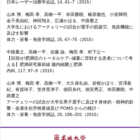
日本レーザー治療学会誌, 14, 41–7（2015）
山本 博、梅田 孝、高橋一平、米田勝朗、椿原徹也、小室輝明、
金子美由紀、神田翔太、広瀬かほる、中路重之
大学生におけるアーチェリーの試合が選手の筋疲労、免疫機能に
及ぼす影響
体力・栄養・免疫学雑誌, 25, 67–75（2015）
中路重之、高橋一平、佐藤 諭、梅田 孝、村下公一
【目指せ!肥満症のトータルケア–減量に苦戦する患者について考
える】肥満研究最前線 腸内細菌と肥満
内科, 117, 97–9（2015）
山本 博、梅田 孝、高橋一平、大久保礼由、岩根かほり、宮澤眞
紀、有賀玲子、笠井里津子、徳田糸代、徳安秀正、米田勝朗、中
路重之
アーチェリーの試合が大学生男子選手に及ぼす身体的・精神的影
響－血液生化学検査値及び POMS からの検討－
体力・栄養・免疫学雑誌, 25, 196–201（2015）