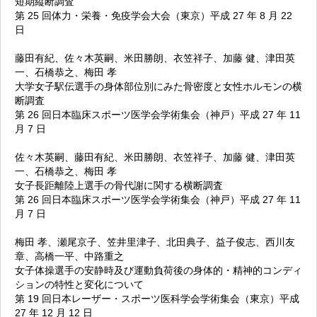
短期縦断調査
第 25 回体力・栄養・免疫学会大会（東京）平成 27 年 8 月 22
日
藤田有紀、佐々木英嗣、米田勝朗、衣笠祥子、加藤 健、津田英
一、石橋恭之、梅田 孝
大学女子駅伝選手の身体部位別にみた骨密度と女性ホルモンの横
断調査
第 26 回日本臨床スポーツ医学会学術集会（神戸）平成 27 年 11
月 7 日
佐々木英嗣、藤田有紀、米田勝朗、衣笠祥子、加藤 健、津田英
一、石橋恭之、梅田 孝
女子長距離陸上選手の骨代謝に関する横断調査
第 26 回日本臨床スポーツ医学会学術集会（神戸）平成 27 年 11
月 7 日
梅田 孝、瀬尾京子、笠井里津子、北田典子、益子俊志、西川友
章、高橋一平、中路重之
女子体操選手の安静時及び運動負荷後の身体的・精神的コンディ
ションの特性と変化について
第 19 回日本レーザー・スポーツ医科学会学術集会（東京）平成
27 年 12 月 12 日