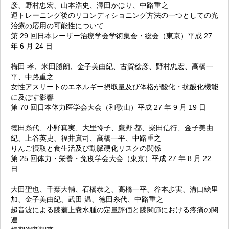
彦、野村忠宏、山本浩史、澤田かほり、中路重之
運トレーニング後のリコンディショニング方法の一つとしての光
治療の応用の可能性について
第 29 回日本レーザー治療学会学術集会・総会（東京）平成 27
年 6 月 24 日
梅田 孝、米田勝朗、金子美由紀、古賀稔彦、野村忠宏、高橋一
平、中路重之
女性アスリートのエネルギー摂取量及び体格が酸化・抗酸化機能
に及ぼす影響
第 70 回日本体力医学会大会（和歌山）平成 27 年 9 月 19 日
徳田糸代、小野真実、大里怜子、鷹野 都、柴田信行、金子美由
紀、上谷英史、福井真司、高橋一平、中路重之
りんご摂取と食生活及び動脈硬化リスクの関係
第 25 回体力・栄養・免疫学会大会（東京）平成 27 年 8 月 22
日
大田聖也、千葉大輔、石橋恭之、高橋一平、谷本歩実、溝口絵里
加、金子美由紀、武田 温、徳田糸代、中路重之
超音波による膝蓋上嚢水腫の定量評価と膝関節における疼痛の関
連