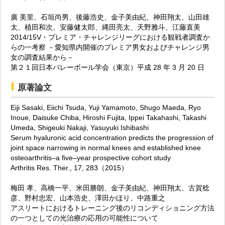
廣 美里、石垣尚男、後藤浩史、金子美由紀、神田翔太、山田雄
太、植田和次、安藤健太郎、縄田亮太、天野雅斗、江藤直美
2014/15V・プレミア・チャレンジリーグにおける観戦者調査か
らの一考察 －愛知県内開催のプレミア男女およびチャレンジ男
女の調査結果から－
第２１回日本バレーボール学会（東京）平成 28 年 3 月 20 日
原著論文
Eiji Sasaki, Eiichi Tsuda, Yuji Yamamoto, Shugo Maeda, Ryo
Inoue, Daisuke Chiba, Hiroshi Fujita, Ippei Takahashi, Takashi
Umeda, Shigeuki Nakaji, Yasuyuki Ishibashi
Serum hyaluronic acid concentration predicts the progression of
joint space narrowing in normal knees and established knee
osteoarthritis–a five–year prospective cohort study
Arthritis Res. Ther., 17, 283（2015）
梅田 孝、高橋一平、米田勝朗、金子美由紀、神田翔太、古賀稔
彦、野村忠宏、山本浩史、澤田かほり、中路重之
アスリートにおけるトレーニング後のリコンディショニング方法
の一つとしての光治療の応用の可能性について