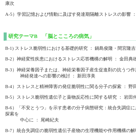
康次
A-5）学習記憶および情動に及ぼす発達期隔離ストレスの影響 ：
研究テーマB 「脳とこころの病気」
B-1) ストレス脆弱性における基礎的研究 ： 鍋島俊隆・間宮隆吉
B-2）神経変性疾患におけるストレス応答機構の解明 ： 金田典
B-3）神経栄養因子または、神経栄養因子産生促進剤の抗うつ
神経発達への影響の検討 ： 新田淳美
B-4）ストレスと精神障害の発症脆弱性に関る分子の探索 ： 野
B-5）ストレス脆弱性遺伝子と薬物反応性に関する研究 ： 岩田
B-6）「不安とうつ」を示す患者の分子病態研究：統合失調症
探索を
中心に ： 尾崎紀夫
B-7）統合失調症の脆弱性遺伝子産物の生理機能や作用機構の解明