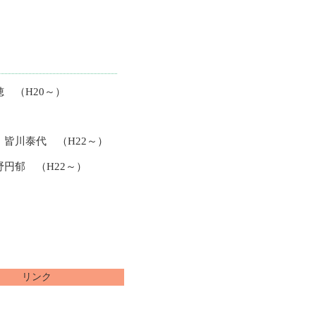
 （H20～）
：皆川泰代 （H22～）
野円郁 （H22～）
リンク