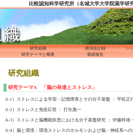
比較認知科学研究所（名城大学大学院薬学研
研究組織
講演会記録
シ
研究テーマと概要
業績報告
研究組織
研究テーマA 「脳の発達とストレス」
A-1）ストレスによる学習・記憶障害とその分子基盤 ： 平松正
A-2）ストレスと免疫応答 ： 打矢惠一
A-3）ストレスと脳機能疾患における分子基盤研究 ： 伊藤幹雄
A-4）脳と環境：環境ストレスのホルモンおよび脳・神経系への