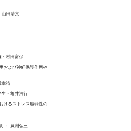
 山田清文
雄・村田富保
作用および神経保護作用や
田幸裕
仲生・亀井浩行
におけるストレス脆弱性の
 ： 貝淵弘三