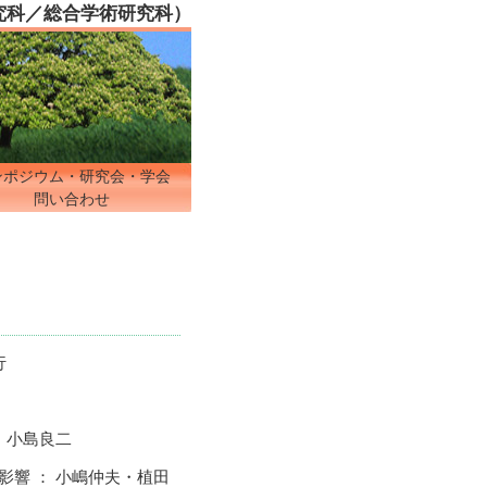
究科／総合学術研究科）
ンポジウム・研究会・学会
問い合わせ
行
・小島良二
影響 ： 小嶋仲夫・植田