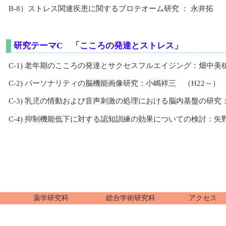
B-8）ストレス関連疾患に関するプロテオーム研究 ： 永井拓
研究テーマC 「こころの発達とストレス」
C-1) 老年期のこころの発達とサクセスフルエイジング：畑中美穂
C-2) パーソナリティの脳機能画像研究：小嶋祥三 （H22～）
C-3) 乳児の情動および音声刺激の処理における脳内基盤の研究
C-4) 抑制機能低下に対する認知訓練の効果についての検討：矢
薬学研究科
総合学術研究科
アクセス