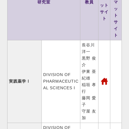
研究室
教員
マ
ット
ッ
サイ
ト
ト
サ
イ
ト
長谷川
洋一
黒野 俊
介
伊東 亜
DIVISION OF
紀雄
実践薬学Ⅰ
PHARMACEUTIC
稲垣 孝
AL SCIENCES I
行
藤岡 愛
子
守屋 友
加
DIVISION OF