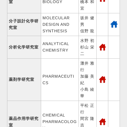
室
BIOLOGY
橋本 和
宜
MOLECULAR
坂井 健
分子設計化学研
DESIGN AND
男
究室
SYNTHESIS
伹野 龍
水野 初
ANALYTICAL
分析化学研究室
杉山 栄
CHEMISTRY
二
灘井 雅
行
PHARMACEUTI
加藤 美
薬剤学研究室
CS
紀
小島 綾
華
平松 正
行
CHEMICAL
薬品作用学研究
間宮 隆
PHARMACOLOG
室
吉