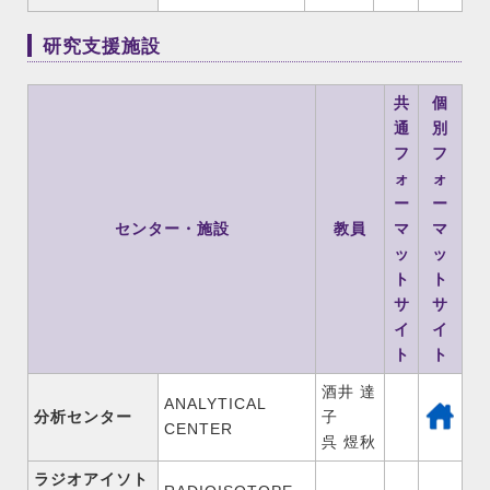
研究支援施設
共
個
通
別
フ
フ
ォ
ォ
ー
ー
センター・施設
教員
マ
マ
ッ
ッ
ト
ト
サ
サ
イ
イ
ト
ト
酒井 達
ANALYTICAL
分析センター
子
CENTER
呉 煜秋
ラジオアイソト