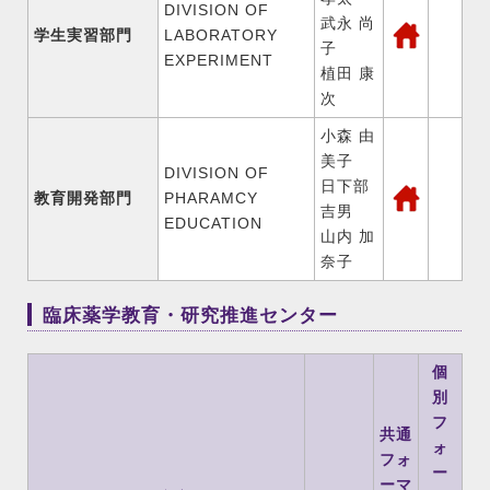
DIVISION OF
武永 尚
学生実習部門
LABORATORY
子
EXPERIMENT
植田 康
次
小森 由
美子
DIVISION OF
日下部
教育開発部門
PHARAMCY
吉男
EDUCATION
山内 加
奈子
臨床薬学教育・研究推進センター
個
別
フ
共通
ォ
フォ
ー
ーマ