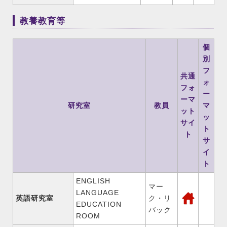
教養教育等
個
別
フ
共通
ォ
フォ
ー
ーマ
研究室
教員
マ
ット
ッ
サイ
ト
ト
サ
イ
ト
ENGLISH
マー
LANGUAGE
英語研究室
ク・リ
EDUCATION
バック
ROOM