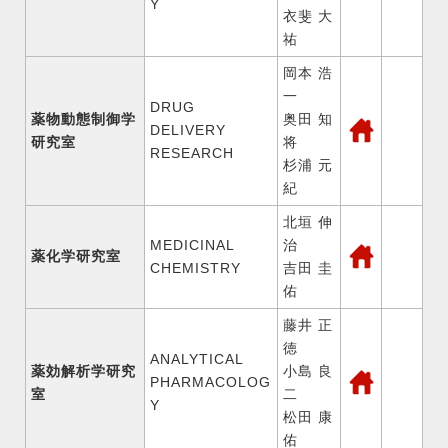
Y
衣斐 大
祐
岡本 浩
一
DRUG
薬物動態制御学
奥田 知
DELIVERY
研究室
将
RESEARCH
杉浦 元
紀
北垣 伸
MEDICINAL
治
薬化学研究室
CHEMISTRY
吉田 圭
佑
藤井 正
徳
ANALYTICAL
薬効解析学研究
小島 良
PHARMACOLOG
室
二
Y
松田 康
佑