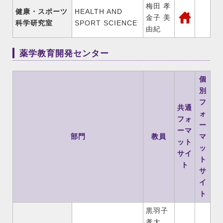
梅田 孝
健康・スポーツ
HEALTH AND
金子 美
科学研究室
SPORT SCIENCE
由紀
薬学教育開発センター
個
別
フ
共通
ォ
フォ
ー
ーマ
部門
教員
マ
ット
ッ
サイ
ト
ト
サ
イ
ト
黒羽子
孝太