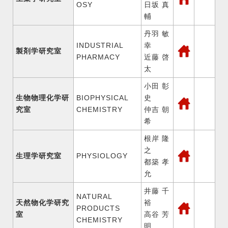
OSY
日坂 真
輔
丹羽 敏
INDUSTRIAL
幸
製剤学研究室
PHARMACY
近藤 啓
太
小田 彰
生物物理化学研
BIOPHYSICAL
史
究室
CHEMISTRY
仲吉 朝
希
根岸 隆
之
生理学研究室
PHYSIOLOGY
都築 孝
允
井藤 千
NATURAL
天然物化学研究
裕
PRODUCTS
室
高谷 芳
CHEMISTRY
明