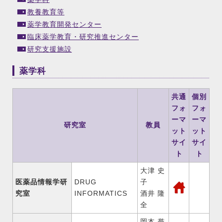
教養教育等
薬学教育開発センター
臨床薬学教育・研究推進センター
研究支援施設
薬学科
共通
個別
フォ
フォ
ーマ
ーマ
研究室
教員
ット
ット
サイ
サイ
ト
ト
大津 史
医薬品情報学研
DRUG
子
究室
INFORMATICS
酒井 隆
全
岡本 誉