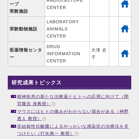
RADIOISOTOPE
ープ
CENTER
実験施設
LABORATORY
実験動物施設
ANIMALS
CENTER
DRUG
医薬情報センタ
大津 史
INFORMATION
ー
子
CENTER
研究成果トピックス
精神疾患の新たな治療薬とヒトへの応用に向けて（間
宮隆吉 准教授）
マウスにはヒトの痛みがわからない場合がある（神野
透人 教授）
非結核性抗酸菌によるやっかいな感染症の治療法を見
つけたい（打矢惠一 教授）