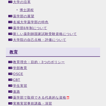
大学の沿革
博士課程
薬学部の展望
名城大学薬学部の特色
薬学部6年制について
新しい薬剤師国家試験受験資格について
大学院の自己点検・評価について
教育
教育理念・目的・3つのポリシー
学部教育
OSCE
CBT
学生実習
進路
薬学部で取得できる代表的な資格
実務実習事前講義・演習