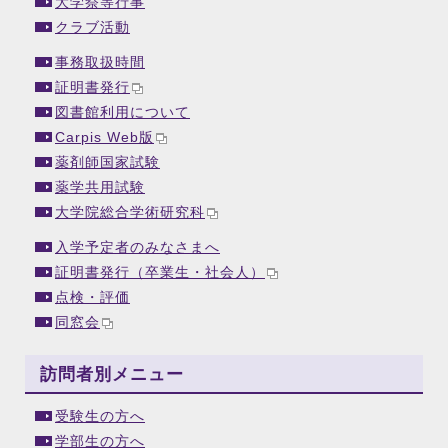
大学祭等行事
クラブ活動
事務取扱時間
証明書発行
図書館利用について
Carpis Web版
薬剤師国家試験
薬学共用試験
大学院総合学術研究科
入学予定者のみなさまへ
証明書発行（卒業生・社会人）
点検・評価
同窓会
訪問者別メニュー
受験生の方へ
学部生の方へ