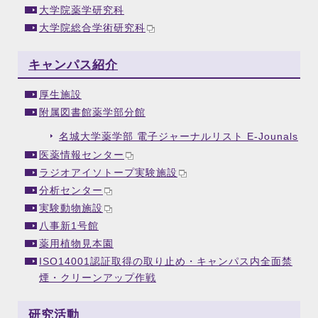
大学院薬学研究科
大学院総合学術研究科
キャンパス紹介
厚生施設
附属図書館薬学部分館
名城大学薬学部 電子ジャーナルリスト E-Jounals
医薬情報センター
ラジオアイソトープ実験施設
分析センター
実験動物施設
八事新1号館
薬用植物見本園
ISO14001認証取得の取り止め・キャンパス内全面禁
煙・クリーンアップ作戦
研究活動