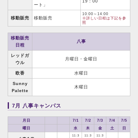
19：00
ート」
10:00～14:00
移動販売
移動販売
※詳しい日程は下記を参
照
移動販売
八事
日程
レッドガ
月曜日・金曜日
ウル
欧香
水曜日
Sunny
木曜日
Palette
7月 八事キャンパス
月日
7/1
7/2
7/3
7/4
7/5
曜日
水
木
金
土
日
11:3
11:3
11:3