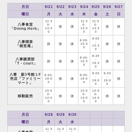
月日
9/21
9/22
9/23
9/24
9/25
9/26
9/27
曜日
月
火
水
木
金
土
日
11:3
11:3
11:3
八事食堂
0-
0-
0-
休
休
休
休
「Dining Herb」
13:3
13:3
13:3
0
0
0
9:00
9:00-
八事喫茶
-
休
休
休
休
休
15:3
「樹里庵」
15:3
0
0
8:45
8:45-
八事購買部
-
休
休
休
休
休
16:3
「T・court」
16:3
0
0
8:00
8:00
八事 新3号館１F
8:00-
8:00-
-
-
売店「ファミリー
休
休
休
19:0
19:0
19:0
19:0
0
0
マート」
0
0
10:0
10:0
10:0
0-
0-
0-
移動販売
休
休
休
休
14:0
14:0
14:0
0
0
0
月日
9/28
9/29
9/30
曜日
月
火
水
11:3
11:3
11:3