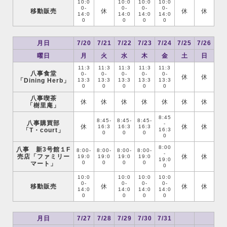
10:0
10:0
10:0
10:0
0-
0-
0-
0-
移動販売
休
休
休
14:0
14:0
14:0
14:0
0
0
0
0
月日
7/20
7/21
7/22
7/23
7/24
7/25
7/26
曜日
月
火
水
木
金
土
日
11:3
11:3
11:3
11:3
11:3
八事食堂
0-
0-
0-
0-
0-
休
休
「Dining Herb」
13:3
13:3
13:3
13:3
13:3
0
0
0
0
0
八事喫茶
休
休
休
休
休
休
休
「樹里庵」
8:45
8:45-
8:45-
8:45-
八事購買部
-
休
休
休
16:3
16:3
16:3
「T・court」
16:3
0
0
0
0
8:00
八事 新3号館１F
8:00-
8:00-
8:00-
8:00-
-
売店「ファミリー
休
休
19:0
19:0
19:0
19:0
19:0
0
0
0
0
マート」
0
10:0
10:0
10:0
10:0
0-
0-
0-
0-
移動販売
休
休
休
14:0
14:0
14:0
14:0
0
0
0
0
月日
7/27
7/28
7/29
7/30
7/31