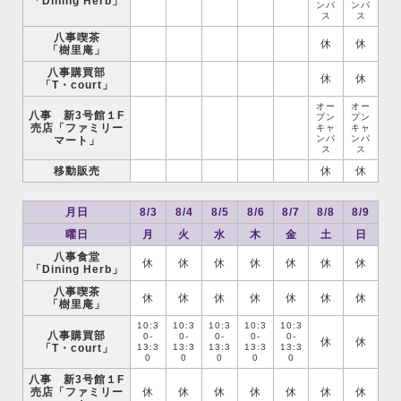
「Dining Herb」
ンパ
ンパ
ス
ス
八事喫茶
休
休
「樹里庵」
八事購買部
休
休
「T・court」
オー
オー
八事 新3号館１F
プン
プン
売店「ファミリー
キャ
キャ
ンパ
ンパ
マート」
ス
ス
移動販売
休
休
月日
8/3
8/4
8/5
8/6
8/7
8/8
8/9
曜日
月
火
水
木
金
土
日
八事食堂
休
休
休
休
休
休
休
「Dining Herb」
八事喫茶
休
休
休
休
休
休
休
「樹里庵」
10:3
10:3
10:3
10:3
10:3
八事購買部
0-
0-
0-
0-
0-
休
休
「T・court」
13:3
13:3
13:3
13:3
13:3
0
0
0
0
0
八事 新3号館１F
売店「ファミリー
休
休
休
休
休
休
休