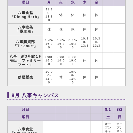
曜日
月
火
水
木
金
11:3
八事食堂
0-
休
休
休
休
「Dining Herb」
13:3
0
八事喫茶
休
休
休
休
休
「樹里庵」
10:3
10:3
8:45-
8:45-
8:45-
八事購買部
0-
0-
16:3
16:3
16:3
「T・court」
13:3
13:3
0
0
0
0
0
八事 新3号館１F
8:00-
8:00-
8:00-
売店「ファミリー
休
休
19:0
19:0
19:0
0
0
0
マート」
10:0
10:0
0-
0-
移動販売
休
休
休
14:0
14:0
0
0
8月 八事キャンパス
月日
8/1
8/2
曜日
土
日
オー
オー
プン
プン
八事食堂
キャ
キャ