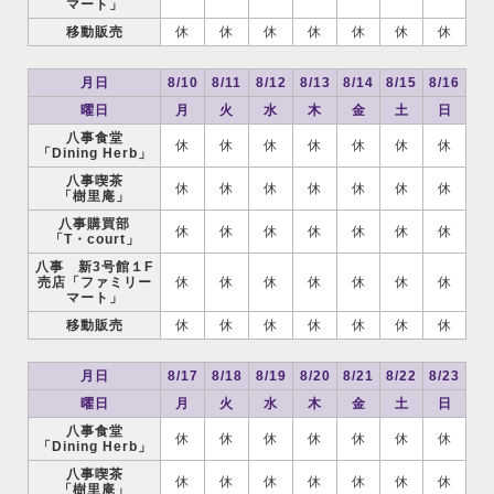
マート」
移動販売
休
休
休
休
休
休
休
月日
8/10
8/11
8/12
8/13
8/14
8/15
8/16
曜日
月
火
水
木
金
土
日
八事食堂
休
休
休
休
休
休
休
「Dining Herb」
八事喫茶
休
休
休
休
休
休
休
「樹里庵」
八事購買部
休
休
休
休
休
休
休
「T・court」
八事 新3号館１F
売店「ファミリー
休
休
休
休
休
休
休
マート」
移動販売
休
休
休
休
休
休
休
月日
8/17
8/18
8/19
8/20
8/21
8/22
8/23
曜日
月
火
水
木
金
土
日
八事食堂
休
休
休
休
休
休
休
「Dining Herb」
八事喫茶
休
休
休
休
休
休
休
「樹里庵」