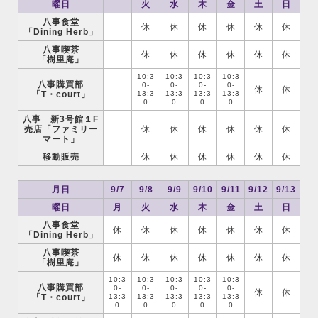
曜日
火
水
木
金
土
日
八事食堂
休
休
休
休
休
休
「Dining Herb」
八事喫茶
休
休
休
休
休
休
「樹里庵」
10:3
10:3
10:3
10:3
八事購買部
0-
0-
0-
0-
休
休
「T・court」
13:3
13:3
13:3
13:3
0
0
0
0
八事 新3号館１F
売店「ファミリー
休
休
休
休
休
休
マート」
移動販売
休
休
休
休
休
休
月日
9/7
9/8
9/9
9/10
9/11
9/12
9/13
曜日
月
火
水
木
金
土
日
八事食堂
休
休
休
休
休
休
休
「Dining Herb」
八事喫茶
休
休
休
休
休
休
休
「樹里庵」
10:3
10:3
10:3
10:3
10:3
八事購買部
0-
0-
0-
0-
0-
休
休
「T・court」
13:3
13:3
13:3
13:3
13:3
0
0
0
0
0