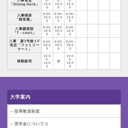
八事食堂
0-
0-
0-
「Dining Herb」
13:3
13:3
13:3
0
0
0
9:00-
9:00-
9:00-
八事喫茶
15:3
15:3
15:3
「樹里庵」
0
0
0
8:45-
8:45-
8:45-
八事購買部
16:3
16:3
16:3
「T・court」
0
0
0
八事 新3号館１F
8:00-
8:00-
8:00-
売店「ファミリー
19:0
19:0
19:0
0
0
0
マート」
10:0
10:0
0-
0-
移動販売
休
14:0
14:0
0
0
大学案内
指導教員制度
奨学金について