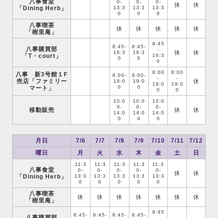
八事食堂
0-
0-
0-
休
休
「Dining Herb」
13:3
13:3
13:3
0
0
0
八事喫茶
休
休
休
休
休
「樹里庵」
8:45
8:45-
8:45-
八事購買部
-
休
休
16:3
16:3
「T・court」
16:3
0
0
0
8:00
8:00
八事 新3号館１F
8:00-
8:00-
-
-
売店「ファミリー
休
19:0
19:0
19:0
19:0
0
0
マート」
0
0
10:0
10:0
10:0
0-
0-
0-
移動販売
休
休
14:0
14:0
14:0
0
0
0
月日
7/6
7/7
7/8
7/9
7/10
7/11
7/12
曜日
月
火
水
木
金
土
日
11:3
11:3
11:3
11:3
11:3
八事食堂
0-
0-
0-
0-
0-
休
休
「Dining Herb」
13:3
13:3
13:3
13:3
13:3
0
0
0
0
0
八事喫茶
休
休
休
休
休
休
休
「樹里庵」
8:45
8:45-
8:45-
8:45-
8:45-
八事購買部
-