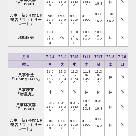
休
休
16:3
16:3
16:3
16:3
「T・court」
16:3
0
0
0
0
0
8:00
8:00
八事 新3号館１F
8:00-
8:00-
8:00-
8:00-
-
-
売店「ファミリー
休
19:0
19:0
19:0
19:0
19:0
19:0
0
0
0
0
マート」
0
0
10:0
10:0
10:0
10:0
0-
0-
0-
0-
移動販売
休
休
休
14:0
14:0
14:0
14:0
0
0
0
0
月日
7/13
7/14
7/15
7/16
7/17
7/18
7/19
曜日
月
火
水
木
金
土
日
11:3
11:3
11:3
11:3
11:3
八事食堂
0-
0-
0-
0-
0-
休
休
「Dining Herb」
13:3
13:3
13:3
13:3
13:3
0
0
0
0
0
八事喫茶
休
休
休
休
休
休
休
「樹里庵」
10:3
8:45
8:45-
8:45-
8:45-
八事購買部
0-
-
休
休
16:3
16:3
16:3
「T・court」
13:3
16:3
0
0
0
0
0
8:00
八事 新3号館１F
8:00-
8:00-
8:00-
8:00-
-
売店「ファミリー
休
休
19:0
19:0
19:0
19:0
19:0
0
0
0
0
マート」
0