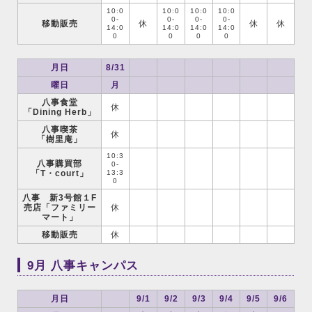
10:0
10:0
10:0
10:0
0-
0-
0-
0-
移動販売
休
休
休
14:0
14:0
14:0
14:0
0
0
0
0
月日
8/31
曜日
月
八事食堂
休
「Dining Herb」
八事喫茶
休
「樹里庵」
10:3
八事購買部
0-
「T・court」
13:3
0
八事 新3号館１F
売店「ファミリー
休
マート」
移動販売
休
9月 八事キャンパス
月日
9/1
9/2
9/3
9/4
9/5
9/6