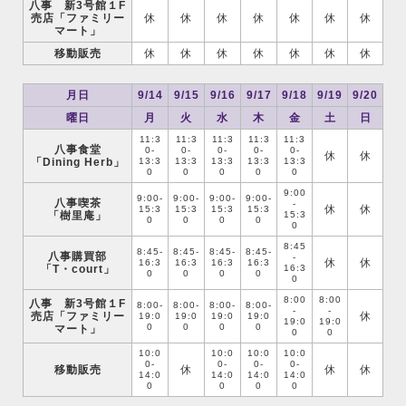
八事 新3号館１F
売店「ファミリー
休
休
休
休
休
休
休
マート」
移動販売
休
休
休
休
休
休
休
月日
9/14
9/15
9/16
9/17
9/18
9/19
9/20
曜日
月
火
水
木
金
土
日
11:3
11:3
11:3
11:3
11:3
八事食堂
0-
0-
0-
0-
0-
休
休
「Dining Herb」
13:3
13:3
13:3
13:3
13:3
0
0
0
0
0
9:00
9:00-
9:00-
9:00-
9:00-
八事喫茶
-
休
休
15:3
15:3
15:3
15:3
「樹里庵」
15:3
0
0
0
0
0
8:45
8:45-
8:45-
8:45-
8:45-
八事購買部
-
休
休
16:3
16:3
16:3
16:3
「T・court」
16:3
0
0
0
0
0
8:00
8:00
八事 新3号館１F
8:00-
8:00-
8:00-
8:00-
-
-
売店「ファミリー
休
19:0
19:0
19:0
19:0
19:0
19:0
0
0
0
0
マート」
0
0
10:0
10:0
10:0
10:0
0-
0-
0-
0-
移動販売
休
休
休
14:0
14:0
14:0
14:0
0
0
0
0