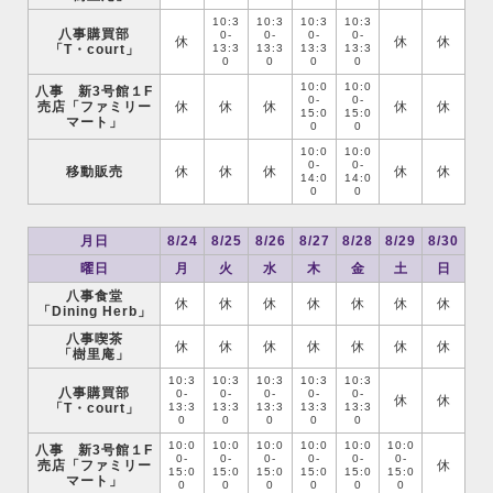
10:3
10:3
10:3
10:3
八事購買部
0-
0-
0-
0-
休
休
休
「T・court」
13:3
13:3
13:3
13:3
0
0
0
0
10:0
10:0
八事 新3号館１F
0-
0-
売店「ファミリー
休
休
休
休
休
15:0
15:0
マート」
0
0
10:0
10:0
0-
0-
移動販売
休
休
休
休
休
14:0
14:0
0
0
月日
8/24
8/25
8/26
8/27
8/28
8/29
8/30
曜日
月
火
水
木
金
土
日
八事食堂
休
休
休
休
休
休
休
「Dining Herb」
八事喫茶
休
休
休
休
休
休
休
「樹里庵」
10:3
10:3
10:3
10:3
10:3
八事購買部
0-
0-
0-
0-
0-
休
休
「T・court」
13:3
13:3
13:3
13:3
13:3
0
0
0
0
0
10:0
10:0
10:0
10:0
10:0
10:0
八事 新3号館１F
0-
0-
0-
0-
0-
0-
売店「ファミリー
休
15:0
15:0
15:0
15:0
15:0
15:0
マート」
0
0
0
0
0
0