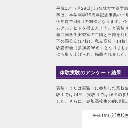
平成18年7月29日(土)名城大学
事は、本学開学75周年記念事業の一
今年度で6回目の開催となります。
ムアルデヒドを捕まえよう』と実験Ⅱ
館共同学生実習室の二階と三階を利
下の国公立(17校)、私立高校（1
験講習会（参加者96名）となりまし
にも取り上げられ、掲載されました
体験実験のアンケート結果
実験Ⅰまたは実験Ⅱに参加した高校生
験Ⅰでは74％、実験Ⅱでは46％の
した。さらに、参加高校生の約6割