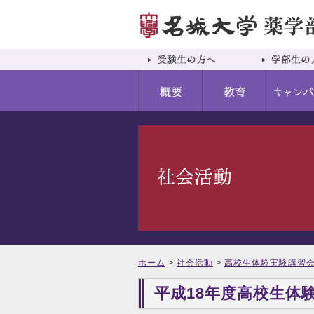
ホーム
>
社会活動
>
高校生体験実験講習
平成18年度高校生体