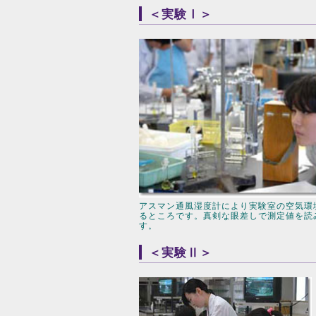
＜実験Ⅰ＞
アスマン通風湿度計により実験室の空気環
るところです。真剣な眼差しで測定値を読
す。
＜実験Ⅱ＞