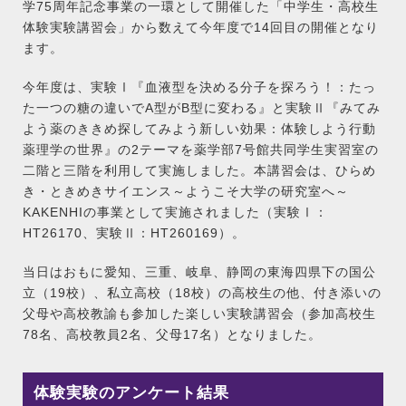
学75周年記念事業の一環として開催した「中学生・高校生
体験実験講習会」から数えて今年度で14回目の開催となり
ます。
今年度は、実験Ⅰ『血液型を決める分子を探ろう！：たっ
た一つの糖の違いでA型がB型に変わる』と実験Ⅱ『みてみ
よう薬のききめ探してみよう新しい効果：体験しよう行動
薬理学の世界』の2テーマを薬学部7号館共同学生実習室の
二階と三階を利用して実施しました。本講習会は、ひらめ
き・ときめきサイエンス～ようこそ大学の研究室へ～
KAKENHIの事業として実施されました（実験Ⅰ：
HT26170、実験Ⅱ：HT260169）。
当日はおもに愛知、三重、岐阜、静岡の東海四県下の国公
立（19校）、私立高校（18校）の高校生の他、付き添いの
父母や高校教諭も参加した楽しい実験講習会（参加高校生
78名、高校教員2名、父母17名）となりました。
体験実験のアンケート結果